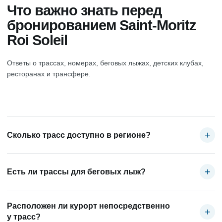
Что важно знать перед
бронированием Saint-Moritz
Roi Soleil
Ответы о трассах, номерах, беговых лыжах, детских клубах,
ресторанах и трансфере.
+
Сколько трасс доступно в регионе?
Зона Haute-Engadine предлагает около 350 километров
горнолыжных трасс на высотах примерно от 1750 до 3300 метров.
+
Есть ли трассы для беговых лыж?
Да. В регионе доступно более 220 километров маршрутов для
беговых лыж через леса, долины и озёра Энгадина.
Расположен ли курорт непосредственно
+
у трасс?