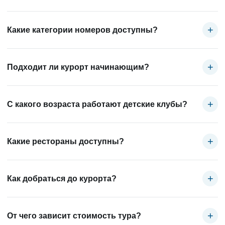
Курорт находится в городе Санкт-Мориц. До зон катания гости
добираются организованным транспортом или городскими
+
Какие категории номеров доступны?
маршрутами.
Представлена одна категория Superior с четырьмя вариантами:
стандартный номер, номер с видом на горы, семейный Superior
+
Подходит ли курорт начинающим?
и одноместный Junior с общей ванной.
Да. Групповые занятия по горным лыжам доступны с 4 лет
и формируются по уровню подготовки.
+
С какого возраста работают детские клубы?
Mini Club Med + принимает детей 4–10 лет, Teens Club Med — 11–
13 лет, Chill Pass — 14–17 лет. Клубов для детей младше 4 лет
+
Какие рестораны доступны?
нет.
Работают главный ресторан, ресторан специалитетов Stubli,
а также горные рестораны Corvatsch и Le Corviglia.
+
Как добраться до курорта?
Станция Санкт-Мориц находится примерно в 10 минутах.
Трансфер из Цюриха или Милана занимает около 3 часов, из
+
От чего зависит стоимость тура?
Мюнхена — около 4 часов.