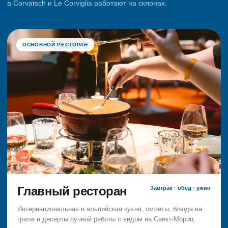
а Corvatsch и Le Corviglia работают на склонах.
ОСНОВНОЙ РЕСТОРАН
Главный ресторан
Завтрак · обед · ужин
Интернациональная и альпийская кухня, омлеты, блюда на
гриле и десерты ручной работы с видом на Санкт-Мориц.