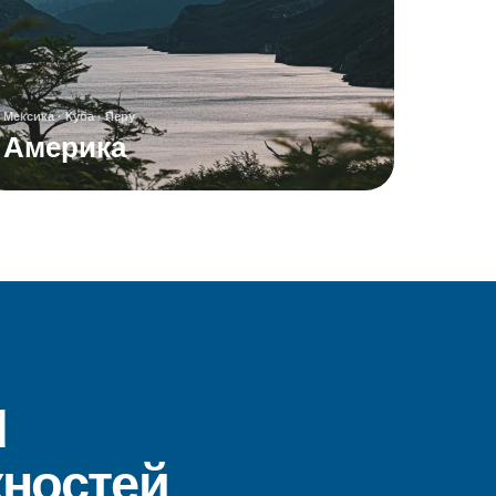
Мексика · Куба · Перу
Америка
d
жностей