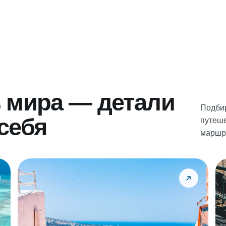
 мира — детали
Подби
себя
путеше
маршру