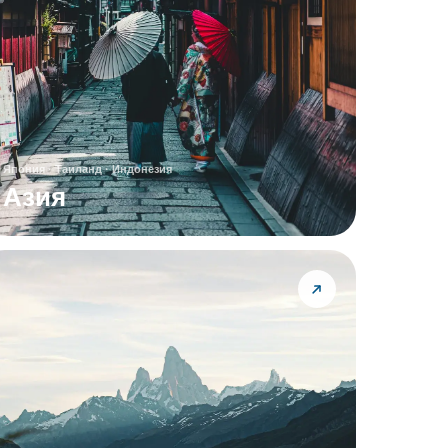
Япония · Таиланд · Индонезия
Азия