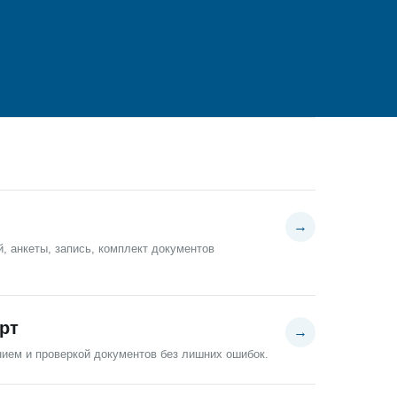
→
, анкеты, запись, комплект документов
рт
→
ем и проверкой документов без лишних ошибок.