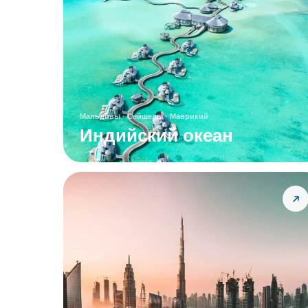
Мальдивы · Сейшелы · Маврикий
Индийский океан