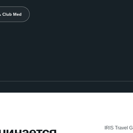
 Club Med
чинается
IRIS Travel 