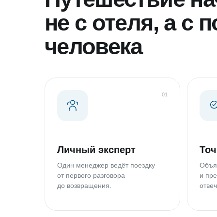
не с отеля, а с
человека
01
Личный эксперт
Точ
Один менеджер ведёт поездку
Объя
от первого разговора
и пре
до возвращения.
отвеч