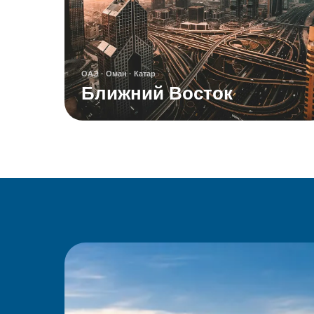
ОАЭ · Оман · Катар
Ближний Восток