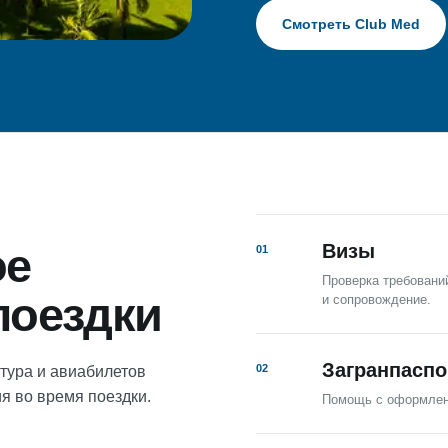
Смотреть Club Med
ое
Визы
01
Проверка требований
поездки
и сопровождение.
Загранпаспо
02
 тура и авиабилетов
я во время поездки.
Помощь с оформлени