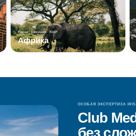
Кения · Танзания · ЮАР
Африка
ОСОБАЯ ЭКСПЕРТИЗА IRIS
Club Me
без сло