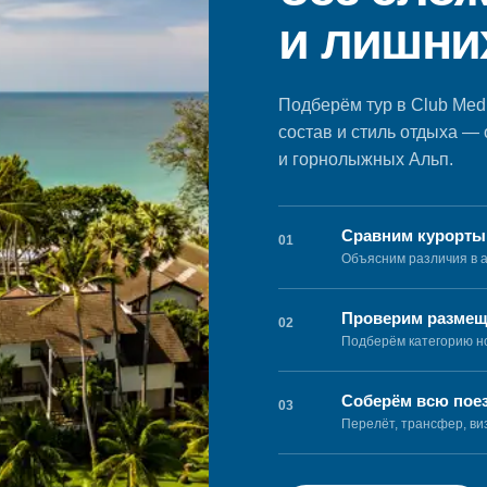
и лишни
Подберём тур в Club Med,
состав и стиль отдыха —
и горнолыжных Альп.
Сравним курорты
01
Объясним различия в а
Проверим размещ
02
Подберём категорию но
Соберём всю пое
03
Перелёт, трансфер, ви